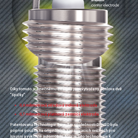
Díky tomuto jedinečnému designu jsou vytvořeny doslova dvě
"špičky":
0,4 milimetrová středová iridiová elektroda
0,7 milimetrová platinová zemnící elektroda
Patentovaná technologie Twin-Tip společnosti DENSO byla
poprvé použita na originálních zapalovacích svíčkách pro
luxusní a výkonné automobily. Nyní je tato technologie k