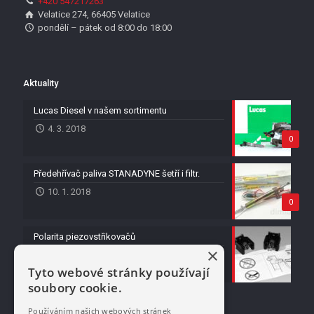
+420 547217263
Velatice 274, 66405 Velatice
pondělí – pátek od 8:00 do 18:00
Aktuality
Lucas Diesel v našem sortimentu
4. 3. 2018
0
Předehřívač paliva STANADYNE šetří i filtr.
10. 1. 2018
0
Polarita piezovstřikovačů
×
21. 1. 2017
Tyto webové stránky používají
soubory cookie.
Používáním našich webových stránek