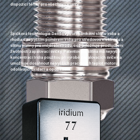
dispozici téměř pro všechny varianty.
Špičková technologie Denso vytvořila unikátní slitinu iridia a
rhodia s nejvyšším poměrem iridia pro středovou elektrodu a
slitinu platiny pro vnější elektrodu, což umožňuje prodloužení
životnosti zapalovací svíčky. Patentovaná slitina má nejvyšší
koncentraci Iridia použitou při výrobě zapalovacích svíček a
umožňuje dosáhnout nejvyšších pracovních teplot motoru
odolávající oxidaci a opotřebení.