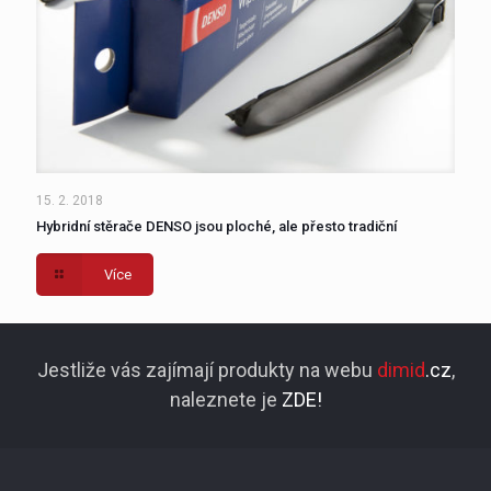
15. 2. 2018
Hybridní stěrače DENSO jsou ploché, ale přesto tradiční
Více
Jestliže vás zajímají produkty na webu
dimid
.cz
,
naleznete je
ZDE!