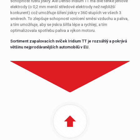
schopnost růstu jiskry. Ale Denso Iridium TT má dvě tenké jehlové
elektrody (o 0,2 mm menší středové elektrody než nejbližší
konkurent) což umožňuje šíření jiskry v 360 stupích ve všech 3
směrech. To zlepšuje schopnost vznícení směsi vzduchu a paliva,
a tím umožňuje, aby se jiskra šířila lépe a rychleji, a tím
optimalizovala spotřebu paliva a výkon motoru.
Sortiment zapalovacích svíček Iridium TT je rozsáhlý a pokrývá
většinu nejprodávanějších automobilů v EU.